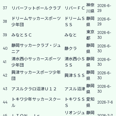
神奈
2026-6-
37
リバーフットボールクラブ
リバーＦＣ
29
川県
ドリームサッカースポーツ
ドリームＳ
静岡
2026-6-
38
29
少年団
ＳＳ
県
東京
2026-6-
39
みなとＳＣ
みなと
30
都
静岡サッカークラブ・ジュ
静岡
2026-6-
40
静クラ
30
ニア
県
清水西小サッカースポーツ
清水西小Ｓ
静岡
2026-6-
41
30
少年団
ＳＳ
県
興津サッカースポーツ少年
静岡
2026-6-
42
興津ＳＳＳ
30
団
県
静岡
2026-6-
43
アスルクラロ沼津Ｕ１２
アスル沼津
30
県
トキワ少年サッカースクー
トキワＳＳ
愛知
44
2026-7-6
ル
Ｓ
県
リオンジュ
静岡
45
2026-7-7
ＬＩＯＮ Ｊｒ