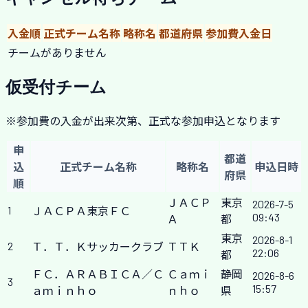
入金順
正式チーム名称
略称名
都道府県
参加費入金日
チームがありません
仮受付チーム
※参加費の入金が出来次第、正式な参加申込となります
申
都道
込
正式チーム名称
略称名
申込日時
府県
順
ＪＡＣＰ
東京
2026-7-5
1
ＪＡＣＰＡ東京ＦＣ
09:43
Ａ
都
東京
2026-8-1
2
Ｔ．Ｔ．Ｋサッカークラブ
ＴＴＫ
22:06
都
ＦＣ．ＡＲＡＢＩＣＡ／Ｃ
Ｃａｍｉ
静岡
2026-8-6
3
15:57
ａｍｉｎｈｏ
ｎｈｏ
県