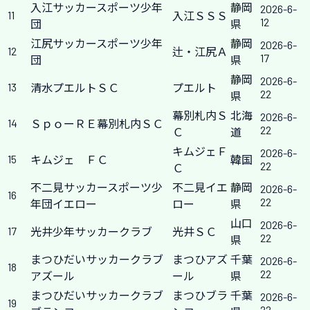
入江サッカースポーツ少年
静岡
2026-6-
11
入江ＳＳＳ
12
団
県
江尻サッカースポーツ少年
静岡
2026-6-
12
辻・江尻Ａ
17
団
県
静岡
2026-6-
13
清水プエルトＳＣ
プエルト
22
県
幕別札内Ｓ
北海
2026-6-
14
ＳｐｏーＲＥ幕別札内ＳＣ
22
Ｃ
道
キムジェＦ
2026-6-
15
キムジェ ＦＣ
韓国
22
Ｃ
不二見サッカースポーツ少
不二見イエ
静岡
2026-6-
16
22
年団イエロー
ロー
県
山口
2026-6-
17
光井少年サッカークラブ
光井ＳＣ
22
県
まつひだいサッカークラブ
まつひアズ
千葉
2026-6-
18
22
アズール
ール
県
まつひだいサッカークラブ
まつひブラ
千葉
2026-6-
19
22