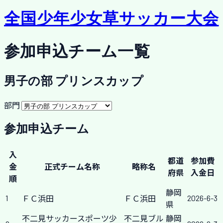
全国少年少女草サッカー大会
参加申込チーム一覧
男子の部 プリンスカップ
部門
参加申込チーム
入
都道
参加費
金
正式チーム名称
略称名
府県
入金日
順
静岡
1
2026-6-3
ＦＣ浜田
ＦＣ浜田
県
不二見サッカースポーツ少
不二見ブル
静岡