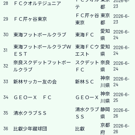
2026-6-
28
ＦＣクオルテジュニア
23
テ
都
ＦＣ芹ヶ谷
東京
2026-6-
29
ＦＣ芹ヶ谷東京
23
東京
都
愛知
2026-6-
30
東海フットボールクラブ
東海ＦＣ
24
県
東海フットボールクラブＷ
東海ＦＣウ
愛知
2026-6-
31
24
ＥＳＴ
エスト
県
奈良スクデットフットボー
スクデット
奈良
2026-6-
32
24
ルクラブ
ＦＣ
県
神奈
2026-6-
33
新林サッカー友の会
新林ＳＣ
24
川県
神奈
2026-6-
34
ＧＥＯーＸ ＦＣ
ＧＥＯーＸ
25
川県
清水クラブ
静岡
2026-6-
35
清水クラブＳＳ
26
ＳＳ
県
京都
2026-6-
36
比叡少年蹴球団
比叡
26
府